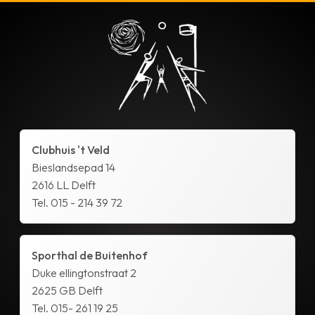
Clubhuis 't Veld
Bieslandsepad 14
2616 LL Delft
Tel. 015 - 214 39 72
Sporthal de Buitenhof
Duke ellingtonstraat 2
2625 GB Delft
Tel. 015- 261 19 25