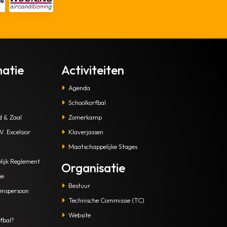
matie
Activiteiten
Agenda
Schoolkorfbal
d & Zaal
Zomerkamp
. Excelsior
Klaverjassen
Maatschappelijke Stages
lijk Reglement
Organisatie
ie
Bestuur
enspersoon
Technische Commissie (TC)
Website
fbal?