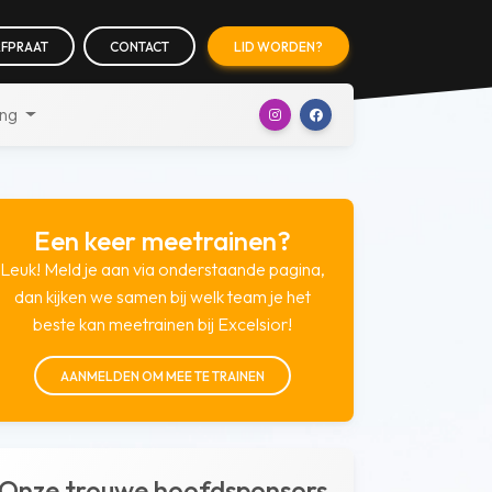
FPRAAT
CONTACT
LID WORDEN?
ing
Een keer meetrainen?
Leuk! Meld je aan via onderstaande pagina,
dan kijken we samen bij welk team je het
beste kan meetrainen bij Excelsior!
AANMELDEN OM MEE TE TRAINEN
Onze trouwe hoofdsponsors