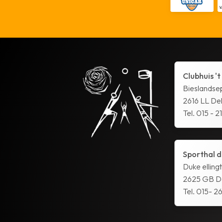
Clubhuis 't
Bieslandse
2616 LL Del
Tel. 015 - 2
Sporthal d
Duke elling
2625 GB De
Tel. 015- 26