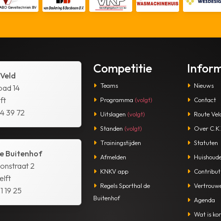
Competitie
Infor
 Veld
Teams
Nieuws
pad 14
ft
Programma
(volgt)
Contact
14 39 72
Uitslagen
(volgt)
Route Vel
Standen
(volgt)
Over C.K.V
Trainingstijden
Statuten
e Buitenhof
Afmelden
Huishoude
tonstraat 2
KNKV app
Contribut
lft
Regels Sporthal de
Vertrouw
1 19 25
Buitenhof
Agenda
Wat is kor