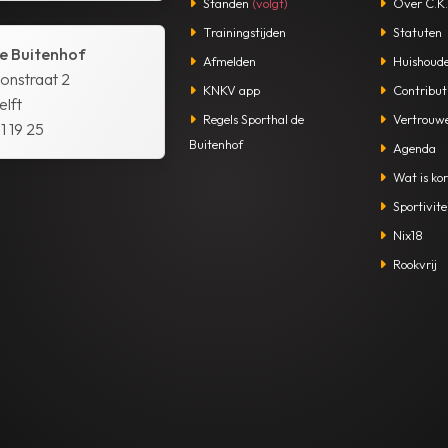
Standen
(volgt)
Over C.K.V
Trainingstijden
Statuten
e Buitenhof
Afmelden
Huishoude
tonstraat 2
KNKV app
Contribut
lft
Regels Sporthal de
Vertrouw
1 19 25
Buitenhof
Agenda
Wat is kor
Sportivite
Nix18
Rookvrij