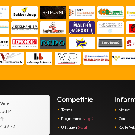
Competitie
Infor
 Veld
Teams
Nieuws
pad 14
ft
Programma
(volgt)
Contact
14 39 72
Uitslagen
(volgt)
Route Vel