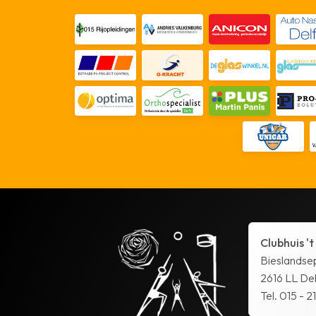
Clubhuis 't
Bieslandse
2616 LL Del
Tel. 015 - 2