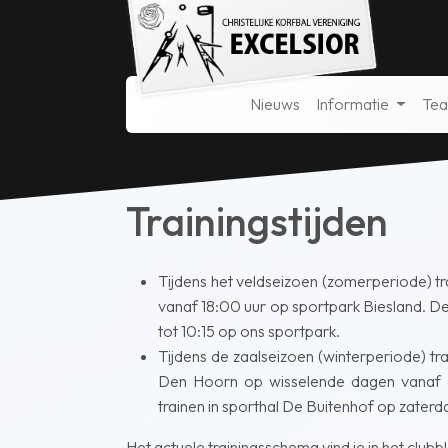
Nieuws
Informatie
Te
Trainingstijden
Tijdens het veldseizoen (zomerperiode) tr
vanaf 18:00 uur op sportpark Biesland. De
tot 10:15 op ons sportpark.
Tijdens de zaalseizoen (winterperiode) tra
Den Hoorn op wisselende dagen vanaf o
trainen in sporthal De Buitenhof op zaterda
Het actuele trainingsschema vind je in het club