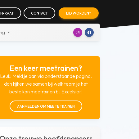
FPRAAT
CONTACT
LID WORDEN?
ing
Een keer meetrainen?
Leuk! Meld je aan via onderstaande pagina,
dan kijken we samen bij welk team je het
beste kan meetrainen bij Excelsior!
AANMELDEN OM MEE TE TRAINEN
Onze trouwe hoofdsponsors