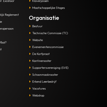
. Excelsior
Klaverjassen
Maatschappelijke Stages
lijk Reglement
Organisatie
ie
Bestuur
enspersoon
Technische Commissie (TC)
Website
fbal?
Evenementencommissie
it
De Korfpraat
Kantinerooster
Supportersvereniging (SVE)
Schoonmaakrooster
Erkend Leerbedrijf
Vacatures
Webshop