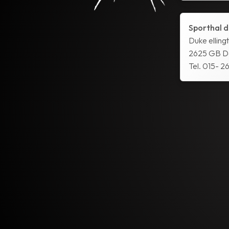
Sporthal d
Duke elling
2625 GB De
Tel. 015- 26