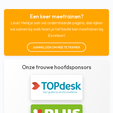
Een keer meetrainen?
Leuk! Meld je aan via onderstaande pagina, dan kijken
we samen bij welk team je het beste kan meetrainen bij
Excelsior!
AANMELDEN OM MEE TE TRAINEN
Onze trouwe hoofdsponsors