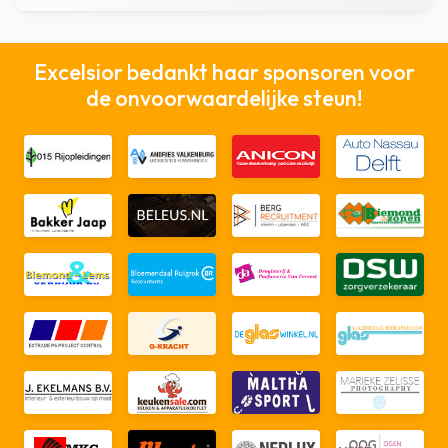
Excelsior bedankt haar sponsoren voor
de onvoorwaardelijke steun!