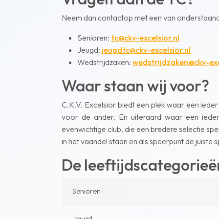
Neem dan contactop met een van onderstaand
Senioren:
tc@ckv-excelsior.nl
Jeugd:
jeugdtc@ckv-excelsior.nl
Wedstrijdzaken:
wedstrijdzaken@ckv-exc
Waar staan wij voor?
C.K.V. Excelsior biedt een plek waar een ieder zi
voor de ander. En uiteraard waar een ieder 
evenwichtige club, die een bredere selectie spel
in het vaandel staan en als speerpunt de juiste sp
De leeftijdscategorieën
Senioren
Jeugd