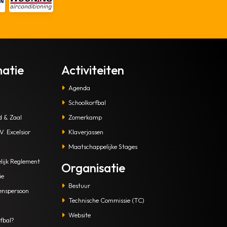
matie
Activiteiten
Agenda
Schoolkorfbal
d & Zaal
Zomerkamp
. Excelsior
Klaverjassen
Maatschappelijke Stages
lijk Reglement
Organisatie
ie
Bestuur
enspersoon
Technische Commissie (TC)
Website
fbal?