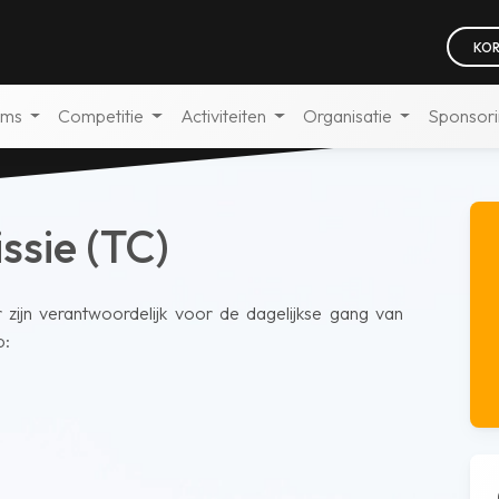
KOR
ams
Competitie
Activiteiten
Organisatie
Sponsor
ssie (TC)
zijn verantwoordelijk voor de dagelijkse gang van
p: