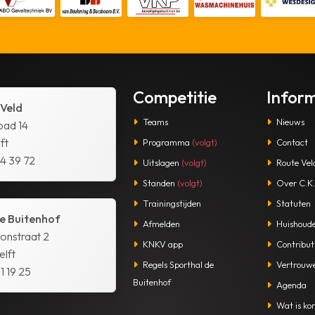
Competitie
Infor
 Veld
Teams
Nieuws
pad 14
ft
Programma
(volgt)
Contact
14 39 72
Uitslagen
(volgt)
Route Vel
Standen
(volgt)
Over C.K.V
Trainingstijden
Statuten
e Buitenhof
Afmelden
Huishoude
tonstraat 2
KNKV app
Contribut
lft
Regels Sporthal de
Vertrouw
1 19 25
Buitenhof
Agenda
Wat is kor