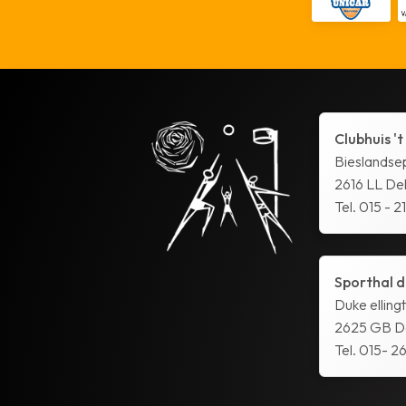
Clubhuis 't
Bieslandse
2616 LL Del
Tel. 015 - 2
Sporthal d
Duke elling
2625 GB De
Tel. 015- 26