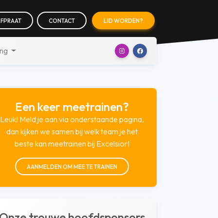
FPRAAT
CONTACT
LID WORDEN?
ing
Een keer meetrainen?
Leuk! Meld je aan via onderstaande pagina,
dan kijken we samen bij welk team je het
beste kan meetrainen bij Excelsior!
AANMELDEN OM MEE TE TRAINEN
Onze trouwe hoofdsponsors