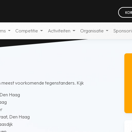
KOR
ams
Competitie
Activiteiten
Organisatie
Sponsor
n meest voorkomende tegenstanders. Kijk
 Den Haag
aag
er
aat, Den Haag
asdijk
ven