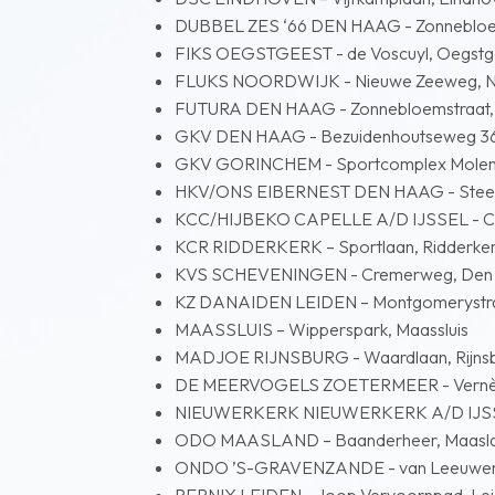
DUBBEL ZES ‘66 DEN HAAG - Zonnebloe
FIKS OEGSTGEEST - de Voscuyl, Oegstg
FLUKS NOORDWIJK - Nieuwe Zeeweg, N
FUTURA DEN HAAG - Zonnebloemstraat,
GKV DEN HAAG - Bezuidenhoutseweg 3
GKV GORINCHEM - Sportcomplex Molenvli
HKV/ONS EIBERNEST DEN HAAG - Steenw
KCC/HIJBEKO CAPELLE A/D IJSSEL - Cape
KCR RIDDERKERK – Sportlaan, Ridderke
KVS SCHEVENINGEN - Cremerweg, Den
KZ DANAIDEN LEIDEN – Montgomerystra
MAASSLUIS – Wipperspark, Maassluis
MADJOE RIJNSBURG - Waardlaan, Rijns
DE MEERVOGELS ZOETERMEER - Vernèd
NIEUWERKERK NIEUWERKERK A/D IJSSEL –
ODO MAASLAND – Baanderheer, Maasl
ONDO ’S-GRAVENZANDE - van Leeuwenho