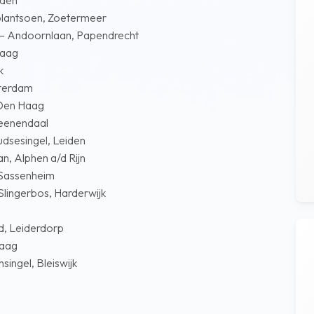
iden
antsoen, Zoetermeer
ndoornlaan, Papendrecht
Haag
k
terdam
Den Haag
eenendaal
sesingel, Leiden
 Alphen a/d Rijn
Sassenheim
ngerbos, Harderwijk
 Leiderdorp
aag
ngel, Bleiswijk