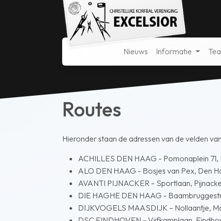
Nieuws
Informatie
Te
Routes
Hieronder staan de adressen van de velden va
ACHILLES DEN HAAG - Pomonaplein 71,
ALO DEN HAAG - Bosjes van Pex, Den H
AVANTI PIJNACKER – Sportlaan, Pijnack
DIE HAGHE DEN HAAG - Baambruggestr
DIJKVOGELS MAASDIJK – Nollaantje, Ma
DSC EINDHOVEN – Vijfkamplaan, Eindho