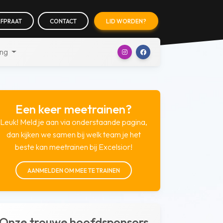
FPRAAT
CONTACT
LID WORDEN?
ing
Een keer meetrainen?
Leuk! Meld je aan via onderstaande pagina,
dan kijken we samen bij welk team je het
beste kan meetrainen bij Excelsior!
AANMELDEN OM MEE TE TRAINEN
Onze trouwe hoofdsponsors