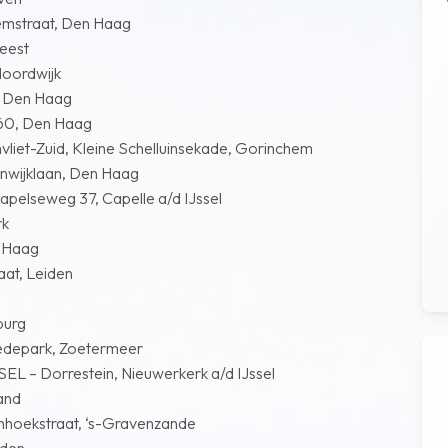
mstraat, Den Haag
eest
oordwijk
 Den Haag
60, Den Haag
et-Zuid, Kleine Schelluinsekade, Gorinchem
ijklaan, Den Haag
lseweg 37, Capelle a/d IJssel
rk
 Haag
at, Leiden
burg
epark, Zoetermeer
 Dorrestein, Nieuwerkerk a/d IJssel
and
ekstraat, ‘s-Gravenzande