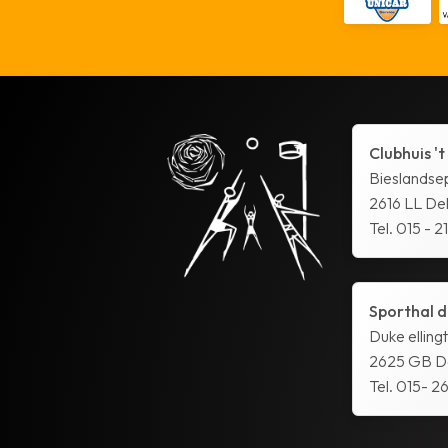
Clubhuis 't
Bieslandse
2616 LL Del
Tel. 015 - 2
Sporthal d
Duke elling
2625 GB De
Tel. 015- 26