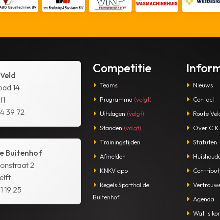
Competitie
Infor
 Veld
Teams
Nieuws
pad 14
ft
Programma
(volgt)
Contact
14 39 72
Uitslagen
(volgt)
Route Vel
Standen
(volgt)
Over C.K.V
Trainingstijden
Statuten
e Buitenhof
Afmelden
Huishoude
tonstraat 2
KNKV app
Contribut
lft
Regels Sporthal de
Vertrouw
1 19 25
Buitenhof
Agenda
Wat is kor