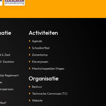
matie
Activiteiten
Agenda
Schoolkorfbal
d & Zaal
Zomerkamp
. Excelsior
Klaverjassen
Maatschappelijke Stages
lijk Reglement
Organisatie
ie
Bestuur
enspersoon
Technische Commissie (TC)
Website
fbal?