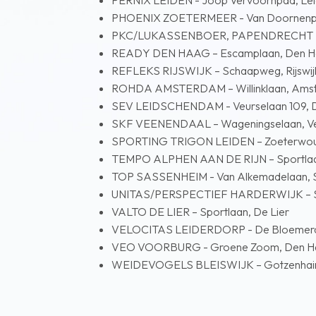
PERNIX LEIDEN - Joop Vervoornpad, Le
PHOENIX ZOETERMEER - Van Doornenpl
PKC/LUKASSENBOER, PAPENDRECHT – A
READY DEN HAAG – Escamplaan, Den 
REFLEKS RIJSWIJK – Schaapweg, Rijswij
ROHDA AMSTERDAM – Willinklaan, Ams
SEV LEIDSCHENDAM - Veurselaan 109, 
SKF VEENENDAAL – Wageningselaan, V
SPORTING TRIGON LEIDEN – Zoeterwoud
TEMPO ALPHEN AAN DE RIJN – Sportlaan,
TOP SASSENHEIM - Van Alkemadelaan, 
UNITAS/PERSPECTIEF HARDERWIJK – Sli
VALTO DE LIER – Sportlaan, De Lier
VELOCITAS LEIDERDORP - De Bloemerd,
VEO VOORBURG - Groene Zoom, Den H
WEIDEVOGELS BLEISWIJK – Gotzenhainsi